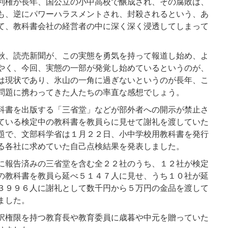
利権が長年、国公立の小中高校で醸成され、その腐敗は、
も、逆にパワーハラスメントされ、封殺されるという、あ
て、教科書会社の経営者の中に深く深く浸透してしまって
秋、読売新聞が、この実態を勇気を持って報道し始め、よ
やく、今回、実態の一部が発覚し始めているというのが、
は現状であり、氷山の一角に過ぎないというのが長年、こ
問題に携わってきた人たちの率直な感想でしょう。
科書を出版する「三省堂」などが部外者への開示が禁止さ
ている検定中の教科書を教員らに見せて謝礼を渡していた
題で、文部科学省は１月２２日、小中学校用教科書を発行
る各社に求めていた自己点検結果を発表しました。
に報告済みの三省堂を含む全２２社のうち、１２社が検定
の教科書を教員ら延べ５１４７人に見せ、うち１０社が延
３９９６人に謝礼として数千円から５万円の金品を渡して
ました。
択権限を持つ教育長や教育委員に歳暮や中元を贈っていた