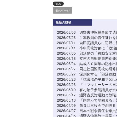
新着
前のページ
最新の投稿
2026/08/03
辺野古沖転覆事故で遺族
2026/07/23
引率教員の責任逃れを国
2026/07/11
自民党議員らに辺野古
2026/07/11
小中高校対象に「政治的
2026/07/05
部活動の「移動安全対
2026/06/18
立憲の自衛隊員差別発
2026/06/04
結成５０周年の記念出
2026/05/27
同志社国際高校の研修
2026/05/27
深刻化する「部活移動リ
2026/05/23
「抗議船の平和学習は教
2026/05/23
『「マッカーサーの日本
2026/05/19
有村治子参院議員が永年
2026/05/17
辺野古反対運動と教職員
2026/05/13
「雨降って地固まる」対
2026/04/09
第３回三役会で創設５
2026/04/07
日本の戦争責任や軍批判
2026/04/05
辺野古沖事故で露呈した