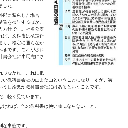
ました。
外部に漏らした場合、
措置を検討するほか、
る方針です。社名公表
れば、文科省は検定作
まり、検定に通らなか
べきです。これがされ
科書会社に小馬鹿にさ
れ少なかれ、これに抵
ない教科書会社の山また山ということになりますが、実
いう目論見が教科書会社にはあるということです。
だ、軽く見ています。
なければ、他の教科書は使い物にならない、と。
。
刻な事態です。