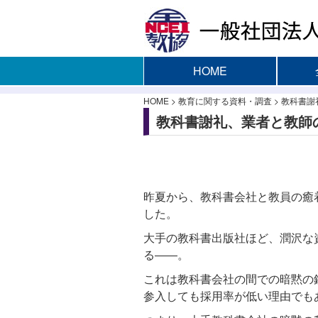
HOME
HOME
>
教育に関する資料・調査
>
教科書謝
教科書謝礼、業者と教師
昨夏から、教科書会社と教員の癒
した。
大手の教科書出版社ほど、潤沢な
る――。
これは教科書会社の間での暗黙の
参入しても採用率が低い理由でも