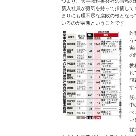
つまり、大手教科書会社の暗黙の
新入社員が勇気を持って指摘して
まりにも理不尽な腐敗の根となっ
いるのが実態ということです。
昨
う
実
の
教
れ
問
す
既
中
べ
い
採