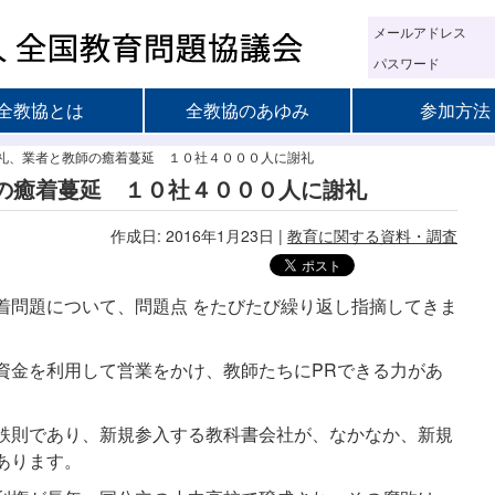
メールアドレス
パスワード
全教協とは
全教協のあゆみ
参加方法
礼、業者と教師の癒着蔓延 １０社４０００人に謝礼
の癒着蔓延 １０社４０００人に謝礼
作成日: 2016年1月23日
|
教育に関する資料・調査
着問題について、問題点 をたびたび繰り返し指摘してきま
資金を利用して営業をかけ、教師たちにPRできる力があ
鉄則であり、新規参入する教科書会社が、なかなか、新規
あります。