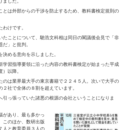
りました。
ことは外部からの干渉を防止するため、教科書検定規則の
たわけです。
いたことについて、馳浩文科相は同日の閣議後会見で「非
題だ」と批判。
を決める意向を示しました。
新学習指導要領に沿った内容の教科書検定が始まった平成
度）以降。
たのは業界最大手の東京書籍で２２４５人。次いで大手の
の２社で全体の８割を超えています。
へ引っ張っていた諸悪の根源の会社ということになりま
幅があり、最も多かっ
。このほか、数研出版
７人と教育委員３人の