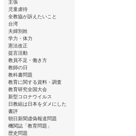
主張
児童虐待
全教協が訴えたいこと
台湾
夫婦別姓
学力・体力
憲法改正
提言活動
教員不足・働き方
教師の日
教科書問題
教育に関する資料・調査
教育研究全国大会
新型コロナウイルス
日教組は日本をダメにした
書評
朝日新聞虚偽報道問題
機関誌「教育問題」
歴史問題