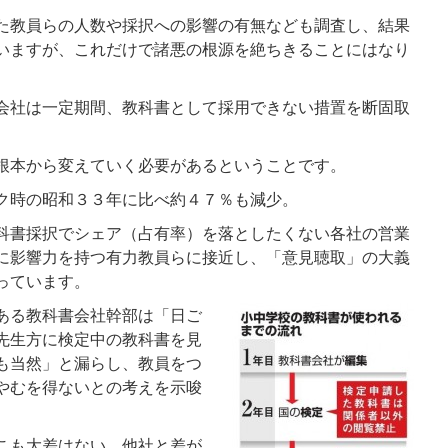
た教員らの人数や採択への影響の有無なども調査し、結果
いますが、これだけで諸悪の根源を絶ちきることにはなり
会社は一定期間、教科書として採用できない措置を断固取
根本から変えていく必要があるということです。
ク時の昭和３３年に比べ約４７％も減少。
科書採択でシェア（占有率）を落としたくない各社の営業
に影響力を持つ有力教員らに接近し、「意見聴取」の大義
っています。
ある教科書会社幹部は「日ご
先生方に検定中の教科書を見
も当然」と漏らし、教員をつ
やむを得ないとの考えを示唆
こも大差はない。他社と差が