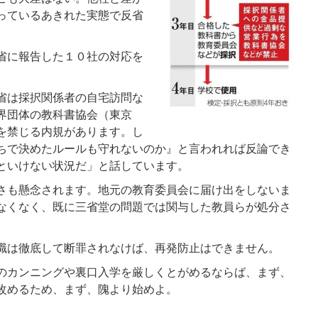
っているあきれた実態で反省
。
省に報告した１０社の対応を
省は採択関係者の自宅訪問な
界団体の教科書協会（東京
を禁じる内規があります。し
ちで決めたルールも守れないのか』と言われれば反論でき
といけない状況だ」と話しています。
さも懸念されます。地元の教育委員会に届け出をしないま
なくなく、既に三省堂の問題では関与した教員らが処分さ
職は徹底して断罪されなけば、再発防止はできません。
のカンニングや裏口入学を厳しくとがめるならば、まず、
改めるため、まず、隗より始めよ。