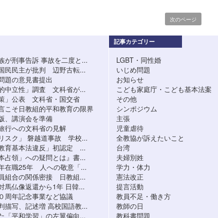
次のページ
記事カテゴリー
が刑事告訴 事故を二度と...
LGBT・同性婚
民民主が批判 辺野古転...
いじめ問題
問題の意見書提出
お知らせ
中立性」調査 文科省が...
こども家庭庁・こども基本法案
策」公表 文科省・国交省
その他
言こそ日教組的平和教育の限界
シンポジウム
版、講演会を準備
主張
旅行への文科省の見解
児童虐待
スク」 磐越道事故 学校...
全教協が訴えたいこと
育基本法違反」初認定 ...
台湾
占領」への疑問とは』書...
夫婦別姓
在職25年 人への敬意「...
学力・体力
組合の関係密接 日教組...
憲法改正
馬仏像返還から1年 日韓...
提言活動
０周年記念事業など協議
教員不足・働き方
描写、記述増 高校国語教...
教師の日
「平和学習」の左翼偏向...
教科書問題