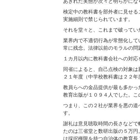
あきれた実態が次々と明らかにな
検定中の教科書を部外者に見せる
実施細則で禁じられています。
それを堂々と、これまで破ってい
業界内で不適切行為が常態化して
常に残念。法律以前のモラルの問
１カ月以内に教科書会社への対応
同省によると、自己点検の対象は
２１年度（中学校教科書は２２年
教員らへの金品提供が最も多かっ
教育出版が１０９４人でした。こ
つまり、この２社が業界を悪の道
す。
謝礼は意見聴取時間の長さなどで
たのは三省堂と数研出版の５万円
は採択権限を持つ自治体の教育長